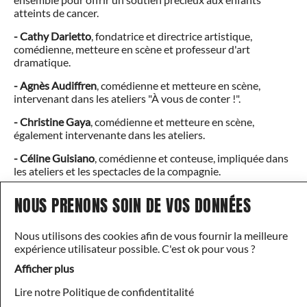
atteints de cancer.
- Cathy Darietto
, fondatrice et directrice artistique,
comédienne, metteure en scène et professeur d'art
dramatique.
- Agnès Audiffren
, comédienne et metteure en scène,
intervenant dans les ateliers "À vous de conter !".
- Christine Gaya
, comédienne et metteure en scène,
également intervenante dans les ateliers.
- Céline Guisiano
, comédienne et conteuse, impliquée dans
les ateliers et les spectacles de la compagnie.
- Cécile Petit
, comédienne et chanteuse, intervenant dans
NOUS PRENONS SOIN DE VOS DONNÉES
les ateliers et en tournée.
- Claire Philippe
, comédienne, metteure en scène et
Nous utilisons des cookies afin de vous fournir la meilleure
conteuse, intervenant dans les ateliers et en tournée.
expérience utilisateur possible. C'est ok pour vous ?
- Frédéric Albertini
, musicien-auteur-compositeur, créateur
Afficher plus
des musiques pour les spectacles de la compagnie.
Lire notre Politique de confidentitalité
- Jean-Luc Ayoun
, musicien et bassiste, intervenant dans les