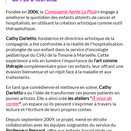
Fondée en
2006
, la
Compagnie Après La Pluie
s'engage à
améliorer le quotidien des enfants atteints de cancer et
hospitalisés, en utilisant la création artistique comme outil
thérapeutique.
Cathy Darietto
, fondatrice et directrice artistique de la
compagnie, a été confrontée à la réalité de l'hospitalisation
prolongée de son enfant dans le service d'oncologie
pédiatrique du CHU de la Timone à Marseille. Cette
expérience a mis en lumière l'importance de
l'art comme
thérapie
complémentaire pour ces enfants, leur offrant une
évasion bienvenue et un répit face à la maladie et aux
traitements.
En tant que comédienne et metteure en scène,
Cathy
Darietto
a eu l'idée de transformer ces jeunes patients en
jeunes artistes. Elle a ainsi créé
les ateliers "
À vous de
conter
"
, un espace où ils peuvent s'exprimer à travers la
lecture et l'écriture de leurs propres contes.
Depuis septembre 2009, ce projet, mené en étroite
collaboration avec les équipes soignantes du service du
Professeur Bernard
, offre aux enfants hospitalisés un