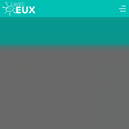
BÉNÉVOLE
ASSOCIATION
ENTREPRISE
QUI SOMMES-NOUS ?
ACTUALITÉS & ÉVÈNEMENTS
NOTRE SÉRIE DOCUMENTAIRE