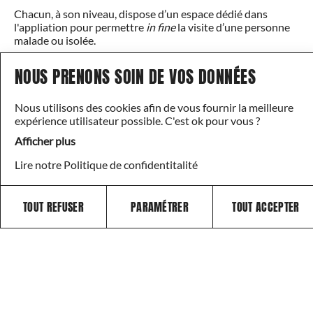
Chacun, à son niveau, dispose d’un espace dédié dans
l'appliation pour permettre
in fine
la visite d’une personne
malade ou isolée.
NOUS PRENONS SOIN DE VOS DONNÉES
Faisons preuve ensemble de compassion pour un meilleur
horizon.
Nous utilisons des cookies afin de vous fournir la meilleure
expérience utilisateur possible. C'est ok pour vous ?
Afficher plus
FAIRE UN DON
Lire notre Politique de confidentitalité
Année
TOUT REFUSER
PARAMÉTRER
TOUT ACCEPTER
2023
Membres
3000
Nombre d'enfants / familles aidés